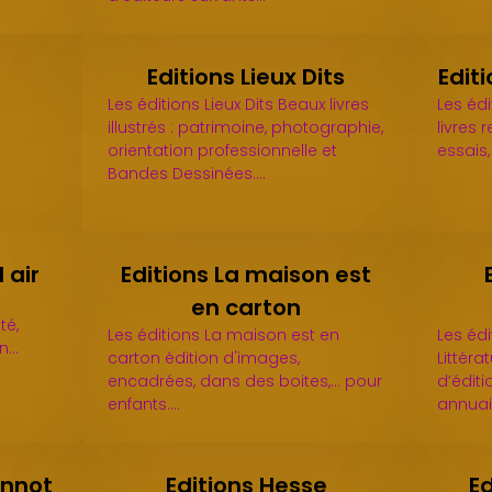
Editions Lieux Dits
Editi
Les éditions Lieux Dits Beaux livres
Les édi
illustrés : patrimoine, photographie,
livres 
orientation professionnelle et
essais
Bandes Dessinées.…
 air
Editions La maison est
en carton
té,
Les éditions La maison est en
Les éd
on…
carton édition d'images,
Littéra
encadrées, dans des boites,... pour
d’édit
enfants.…
annuai
onnot
Editions Hesse
E