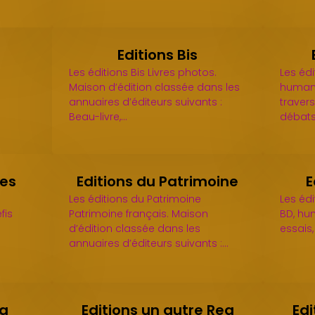
Editions Bis
Les éditions Bis Livres photos.
Les édi
Maison d’édition classée dans les
humani
annuaires d’éditeurs suivants :
travers
Beau-livre,…
débats
nes
Editions du Patrimoine
E
Les éditions du Patrimoine
Les édi
fis
Patrimoine français. Maison
BD, hu
d’édition classée dans les
essais, 
annuaires d’éditeurs suivants :…
na
Editions un autre Reg
Edi