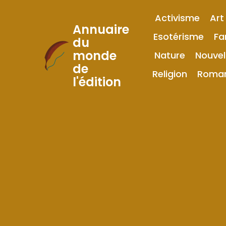
Activisme
Art
Annuaire
Esotérisme
Fa
du
monde
Nature
Nouvel
Skip
de
to
Religion
Roma
l'édition
Content