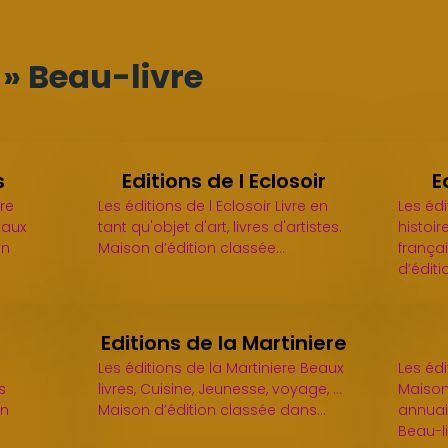
s » Beau-livre
s
Editions de l Eclosoir
E
ure
Les éditions de l Eclosoir Livre en
Les éd
eaux
tant qu'objet d'art, livres d'artistes.
histoire
on
Maison d’édition classée…
françai
d’édit
Editions de la Martiniere
Les éditions de la Martiniere Beaux
Les éd
s
livres, Cuisine, Jeunesse, voyage, ...
Maison
on
Maison d’édition classée dans…
annuair
Beau-li