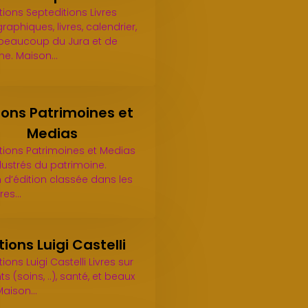
tions Septeditions Livres
aphiques, livres, calendrier,
r beaucoup du Jura et de
che. Maison…
ions Patrimoines et
Medias
itions Patrimoines et Medias
illustrés du patrimoine.
 d’édition classée dans les
res…
tions Luigi Castelli
tions Luigi Castelli Livres sur
ts (soins, ..), santé, et beaux
 Maison…