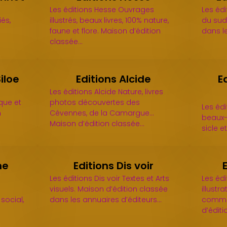
Les éditions Hesse Ouvrages
Les éd
iés,
illustrés, beaux livres, 100% nature,
du sud
faune et flore. Maison d’édition
dans l
classée…
iloe
Editions Alcide
E
Les éditions Alcide Nature, livres
ique et
photos découvertes des
Les éd
n
Cévennes, de la Camargue...
beaux-
Maison d’édition classée…
sicle e
ne
Editions Dis voir
Les éditions Dis voir Textes et Arts
Les édi
visuels. Maison d’édition classée
illustr
social,
dans les annuaires d’éditeurs…
commu
d’édit