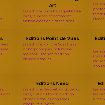
Les édi
Art
photogr
Les éditions un autre Reg Art Beaux
terroi
livres, jeunesse et patrimoine.
s :…
l'Ardè
Maison d’édition classée dans…
is
Editions Point de Vues
Edit
livres
Les éditions Point de Vues Livres
assée
iconographiques, patrimoine
Les éd
rs
régional, ... Maison d’édition
Livres 
classée dans les…
Maison
annuai
Editions Neva
Edi
es,
Les éditions Neva Artisanat, beaux
Les édi
ique né
livres, cuisine. Maison d’édition
les den
classée dans les annuaires
livres.
d’éditeurs suivants…