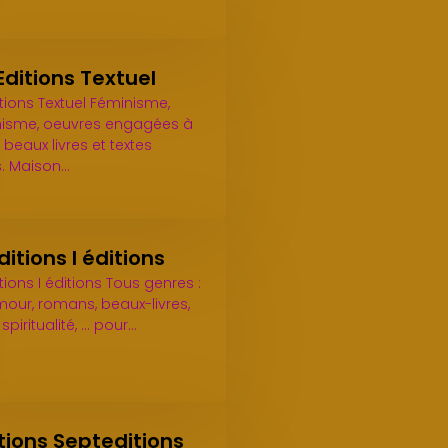
Editions Textuel
tions Textuel Féminisme,
sme, oeuvres engagées à
 beaux livres et textes
. Maison…
ditions I éditions
tions I éditions Tous genres :
mour, romans, beaux-livres,
spiritualité, ... pour…
tions Septeditions