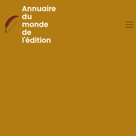
Annuaire
du
monde
Skip
de
to
l'édition
Content