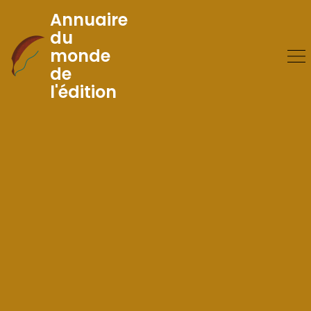
Annuaire
du
monde
Skip
de
to
l'édition
Content