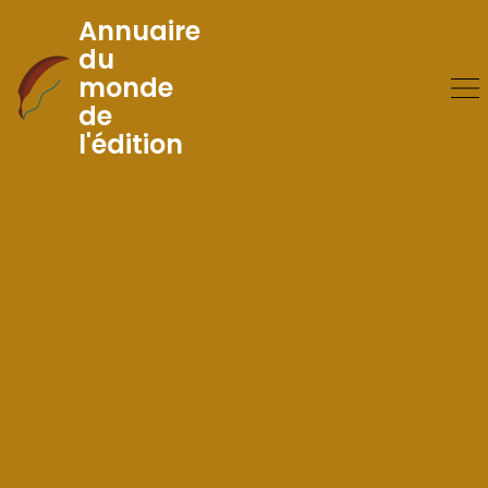
Annuaire
du
monde
Skip
de
to
l'édition
Content