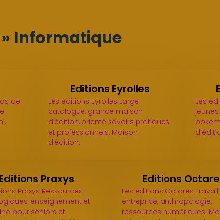
s » Informatique
Editions Eyrolles
déos de
Les éditions Eyrolles Large
Les éd
de
catalogue, grande maison
jeunes
on…
d'édition, orienté savoirs pratiques
pokemon
et professionnels. Maison
d’éditi
d’édition…
Editions Praxys
Editions Octare
tions Praxys Ressources
Les éditions Octares Travail
giques, enseignement et
entreprise, anthropologie,
ne pour séniors et
ressources numériques. Ma