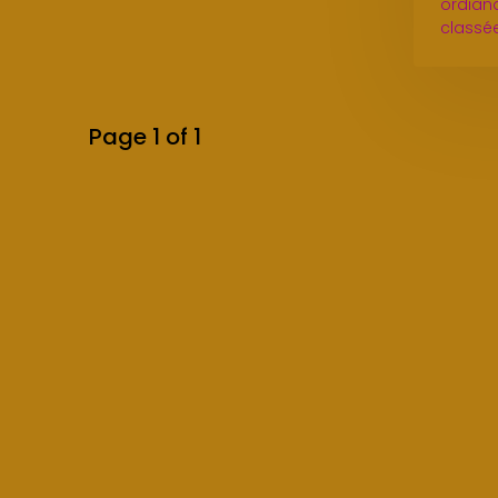
ordiana
classé
Page 1 of 1