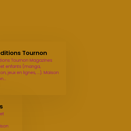
Editions Tournon
itions Tournon Magazines
 et enfants (manga,
, jeux en lignes, ...). Maison
on…
s
 et
ison