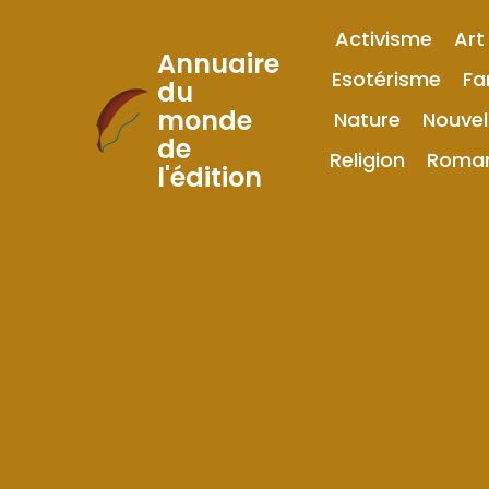
Activisme
Art
Annuaire
Esotérisme
Fa
du
monde
Nature
Nouvel
Skip
de
to
Religion
Roma
l'édition
Content