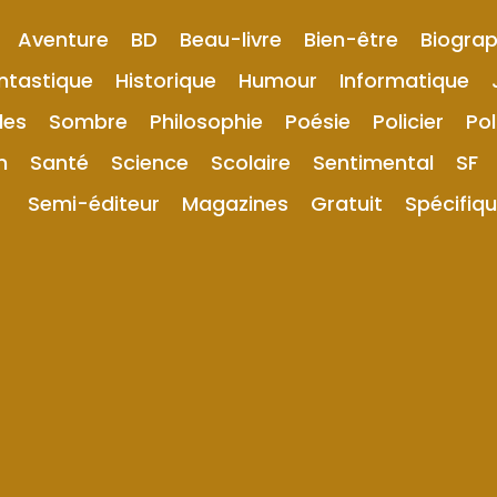
Aventure
BD
Beau-livre
Bien-être
Biograp
ntastique
Historique
Humour
Informatique
les
Sombre
Philosophie
Poésie
Policier
Pol
n
Santé
Science
Scolaire
Sentimental
SF
Semi-éditeur
Magazines
Gratuit
Spécifiq