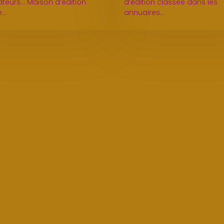
teurs... Maison d’édition
d’édition classée dans les
e…
annuaires…