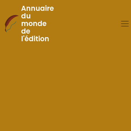
Annuaire
du
monde
Skip
de
to
l'édition
Content