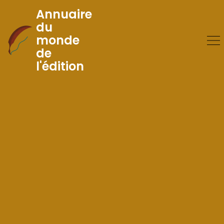
Annuaire
du
monde
Skip
de
to
l'édition
Content