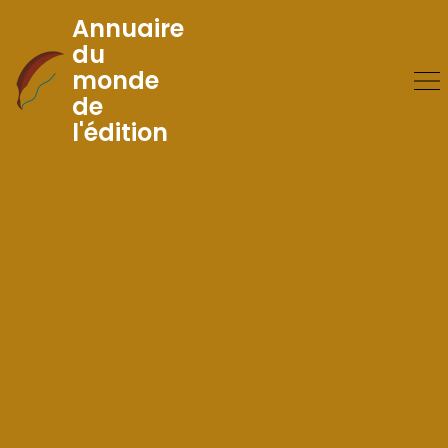
Annuaire
du
monde
Skip
de
to
l'édition
Content