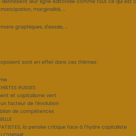
 définissent leur ligne éditoriale comme tout ce qui est cr
mancipation, marginalité, ...
ans graphiques, d'essais, ...
 proposent sont en effet dans ces thèmes :
sme
CHISTES RUSSES
ent et capitalisme vert
, un facteur de l'évolution
 bilan de compétences
BELLE
ATISTES, la pensée critique face à l'hydre capitaliste
DU CYNISME