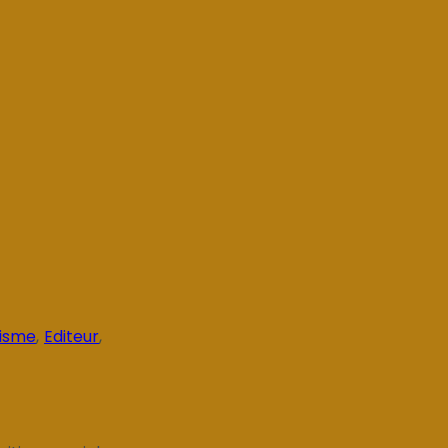
visme
,
Editeur
,