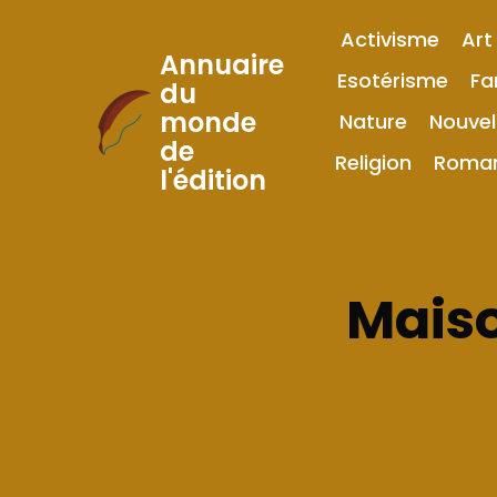
Activisme
Art
Annuaire
Esotérisme
Fa
du
monde
Nature
Nouvel
Skip
de
to
Religion
Roma
l'édition
Content
Maiso