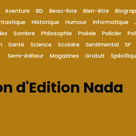
Aventure
BD
Beau-livre
Bien-être
Biograp
ntastique
Historique
Humour
Informatique
les
Sombre
Philosophie
Poésie
Policier
Pol
n
Santé
Science
Scolaire
Sentimental
SF
Semi-éditeur
Magazines
Gratuit
Spécifiq
n d'Edition Nada