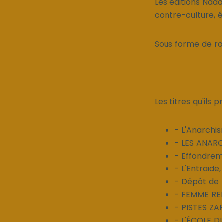
Les éditions Nada
contre-culture, é
Sous forme de rom
Les titres qu'ils
- L'Anarchi
- LES ANAR
- Effondrem
- L'Entraide
- Dépôt de
- FEMME RE
- PISTES ZAP
- L'ÉCOLE 