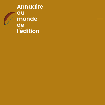
Annuaire
du
monde
Skip
de
to
l'édition
Content