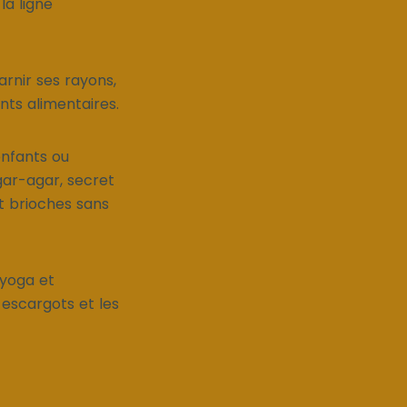
la ligne
rnir ses rayons,
nts alimentaires.
enfants ou
gar-agar, secret
t brioches sans
 yoga et
 escargots et les