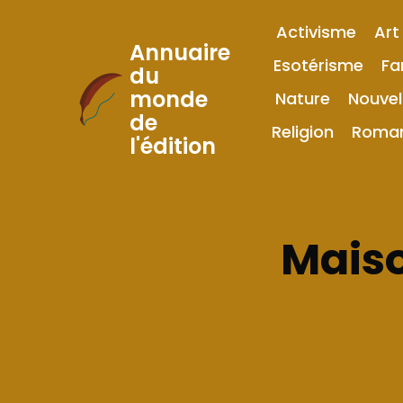
Activisme
Art
Annuaire
Esotérisme
Fa
du
monde
Nature
Nouvel
Skip
de
to
Religion
Roma
l'édition
Content
Maiso