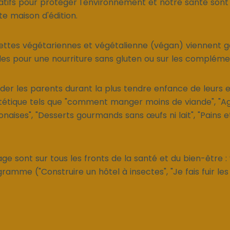
atifs pour protéger l'environnement et notre santé sont 
te maison d'édition.
cettes végétariennes et végétalienne (végan) viennent ga
ides pour une nourriture sans gluten ou sur les compléme
ider les parents durant la plus tendre enfance de leurs 
ététique tels que "comment manger moins de viande", "A
aises", "Desserts gourmands sans œufs ni lait", "Pains e
lage sont sur tous les fronts de la santé et du bien-être :
ramme ("Construire un hôtel à insectes", "Je fais fuir les