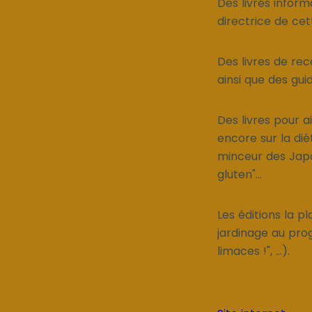
Des livres inform
directrice de cet
Des livres de re
ainsi que des gu
Des livres pour a
encore sur la di
minceur des Japon
gluten"...
Les éditions la p
jardinage au prog
limaces !", ...).