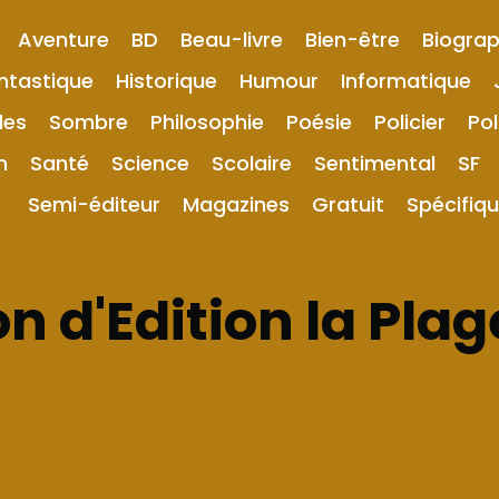
Aventure
BD
Beau-livre
Bien-être
Biograp
ntastique
Historique
Humour
Informatique
les
Sombre
Philosophie
Poésie
Policier
Pol
n
Santé
Science
Scolaire
Sentimental
SF
Semi-éditeur
Magazines
Gratuit
Spécifiq
n d'Edition la Plag