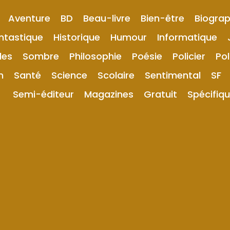
Aventure
BD
Beau-livre
Bien-être
Biograp
ntastique
Historique
Humour
Informatique
les
Sombre
Philosophie
Poésie
Policier
Pol
n
Santé
Science
Scolaire
Sentimental
SF
Semi-éditeur
Magazines
Gratuit
Spécifiq