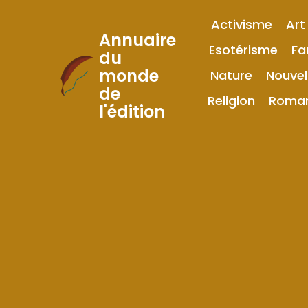
Activisme
Art
Annuaire
Esotérisme
Fa
du
monde
Nature
Nouvel
Skip
de
to
Religion
Roma
l'édition
Content