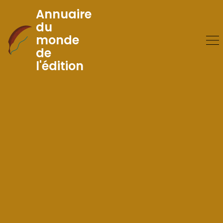
Annuaire
du
monde
Skip
de
to
l'édition
Content