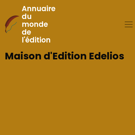
Annuaire
du
monde
Skip
de
to
l'édition
Content
Maison d'Edition Edelios