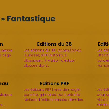
s » Fantastique
nn
Editions du 38
Edit
eunesse
Les éditions du 38 Fictions (polar,
Les éd
s large
jeunesse, SFFF, historique,
Littéra
classique, ...). Maison d’édition
policiè
classée dans…
humain
veau
Editions PBF
Les éditions PBF Livres de magie,
Les éd
 Maison
sorcière, grimoires, pour enfants.
pour e
Maison d’édition classée dans les…
histori
ts…
d’édit