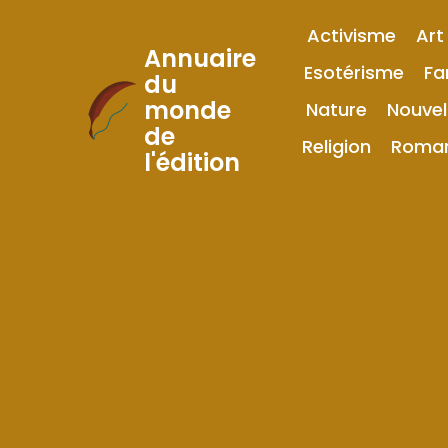
Activisme
Art
Annuaire
Esotérisme
Fa
du
monde
Nature
Nouvel
Skip
de
to
Religion
Roma
l'édition
Content