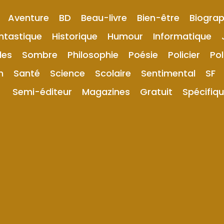
Aventure
BD
Beau-livre
Bien-être
Biograp
ntastique
Historique
Humour
Informatique
les
Sombre
Philosophie
Poésie
Policier
Pol
n
Santé
Science
Scolaire
Sentimental
SF
Semi-éditeur
Magazines
Gratuit
Spécifiq