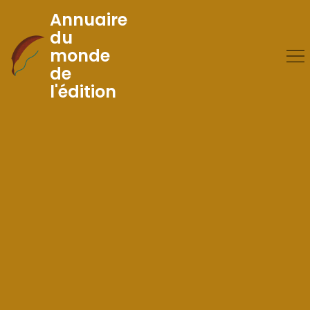
Annuaire
du
monde
Skip
de
to
l'édition
Content