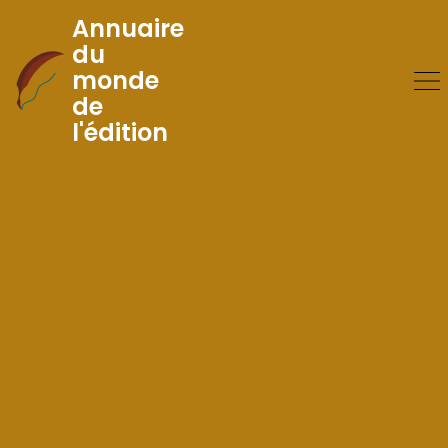
Annuaire
du
monde
Skip
de
to
l'édition
Content