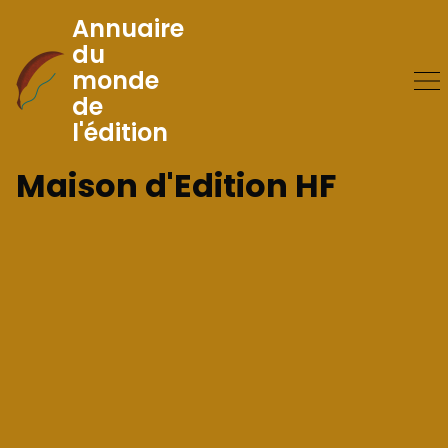
Annuaire
du
monde
Skip
de
to
l'édition
Content
Maison d'Edition HF