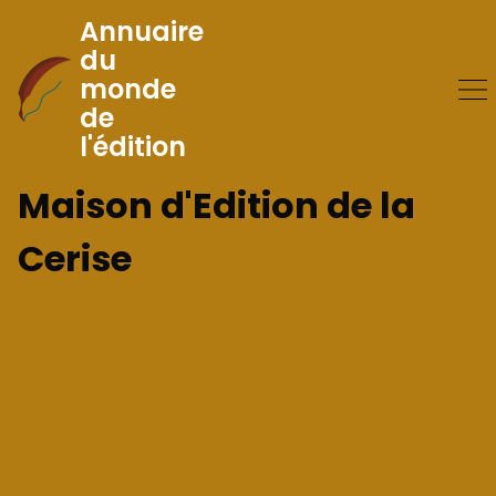
Annuaire
du
monde
Skip
de
to
l'édition
Content
Maison d'Edition de la
Cerise