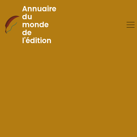
Annuaire
du
monde
Skip
de
to
l'édition
Content