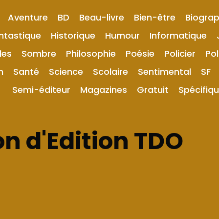
Aventure
BD
Beau-livre
Bien-être
Biograp
ntastique
Historique
Humour
Informatique
les
Sombre
Philosophie
Poésie
Policier
Pol
n
Santé
Science
Scolaire
Sentimental
SF
Semi-éditeur
Magazines
Gratuit
Spécifiq
n d'Edition TDO