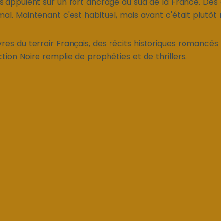
 s'appuient sur un fort ancrage au sud de la France. Des
mal. Maintenant c'est habituel, mais avant c'était plutôt 
es du terroir Français, des récits historiques romancés 
tion Noire remplie de prophéties et de thrillers.