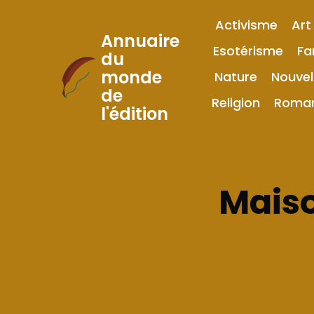
Activisme
Art
Annuaire
Esotérisme
Fa
du
monde
Nature
Nouvel
Skip
de
to
Religion
Roma
l'édition
Content
Maiso