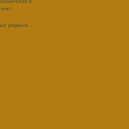
 couvertures à
rare !
sur plusieurs