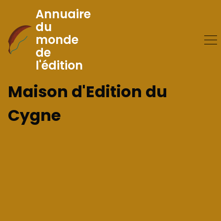
Annuaire
du
monde
Skip
de
to
l'édition
Content
Maison d'Edition du
Cygne