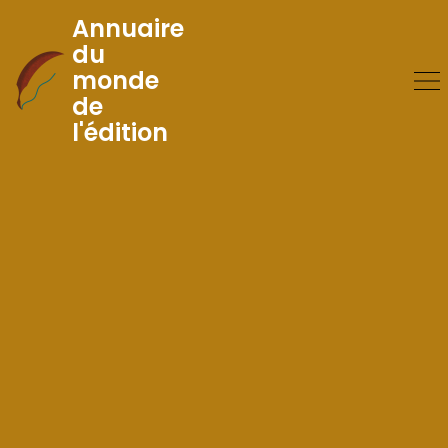
Annuaire
du
monde
Skip
de
to
l'édition
Content