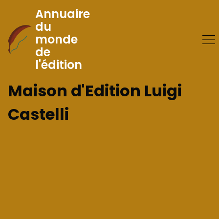
Annuaire
du
monde
Skip
de
to
l'édition
Content
Maison d'Edition Luigi
Castelli