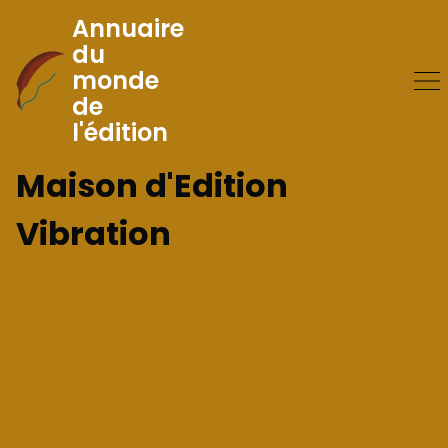
Annuaire
du
monde
Skip
de
to
l'édition
Content
Maison d'Edition
Vibration