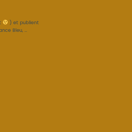
nt
) et publient
ce Bleu, ...