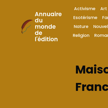
Activisme
Art
Annuaire
Esotérisme
Fa
du
monde
Nature
Nouvel
Skip
de
to
Religion
Roma
l'édition
Content
Maiso
Fran