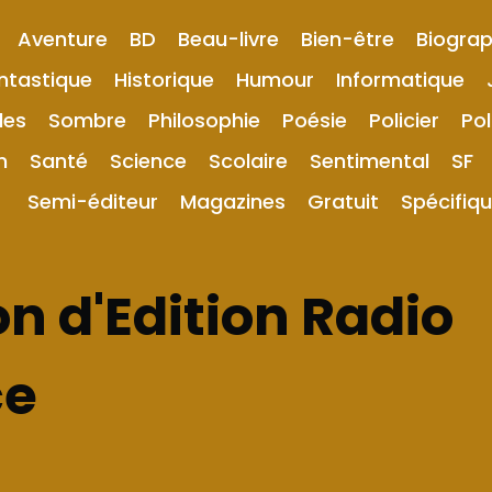
Aventure
BD
Beau-livre
Bien-être
Biograp
ntastique
Historique
Humour
Informatique
les
Sombre
Philosophie
Poésie
Policier
Pol
n
Santé
Science
Scolaire
Sentimental
SF
Semi-éditeur
Magazines
Gratuit
Spécifiq
n d'Edition Radio
ce