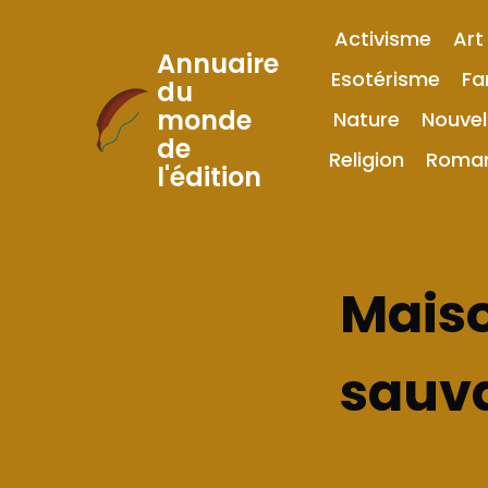
Activisme
Art
Annuaire
Esotérisme
Fa
du
monde
Nature
Nouvel
Skip
de
to
Religion
Roma
l'édition
Content
Maiso
sauv