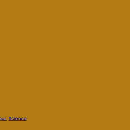
eur
,
Science
.