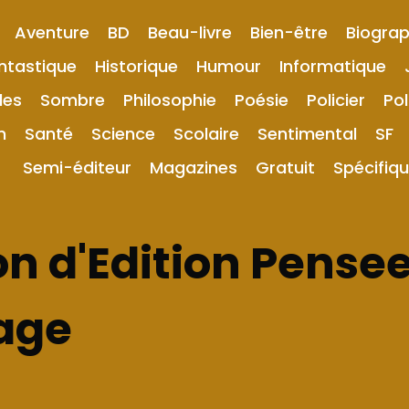
Aventure
BD
Beau-livre
Bien-être
Biograp
ntastique
Historique
Humour
Informatique
les
Sombre
Philosophie
Poésie
Policier
Pol
n
Santé
Science
Scolaire
Sentimental
SF
Semi-éditeur
Magazines
Gratuit
Spécifiq
n d'Edition Pense
age