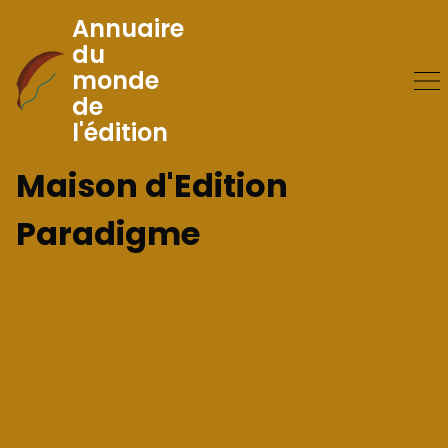
Annuaire
du
monde
Skip
de
to
l'édition
Content
Maison d'Edition
Paradigme