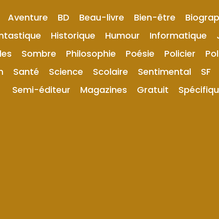
Aventure
BD
Beau-livre
Bien-être
Biograp
ntastique
Historique
Humour
Informatique
les
Sombre
Philosophie
Poésie
Policier
Pol
n
Santé
Science
Scolaire
Sentimental
SF
Semi-éditeur
Magazines
Gratuit
Spécifiq