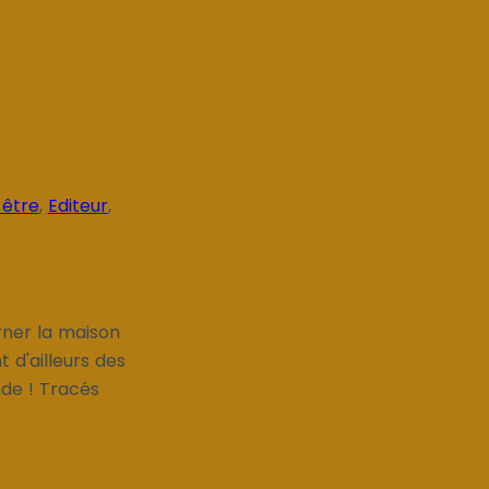
-être
,
Editeur
,
rner la maison
 d'ailleurs des
nde ! Tracés