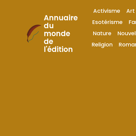
Activisme
Art
Annuaire
Esotérisme
Fa
du
monde
Nature
Nouvel
Skip
de
to
Religion
Roma
l'édition
Content