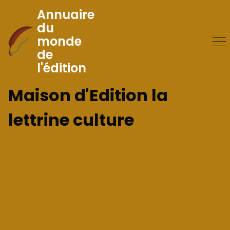
Annuaire
du
monde
Skip
de
to
l'édition
Content
Maison d'Edition la
lettrine culture