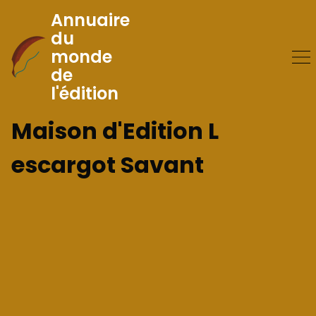
Annuaire
du
monde
Skip
de
to
l'édition
Content
Maison d'Edition L
escargot Savant