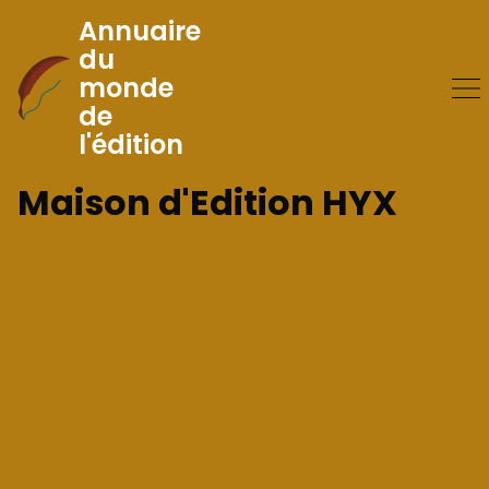
Annuaire
du
monde
Skip
de
to
l'édition
Content
Maison d'Edition HYX