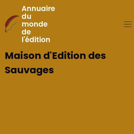
Annuaire
du
monde
Skip
de
to
l'édition
Content
Maison d'Edition des
Sauvages