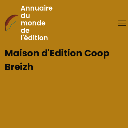
Annuaire
du
monde
Skip
de
to
l'édition
Content
Maison d'Edition Coop
Breizh