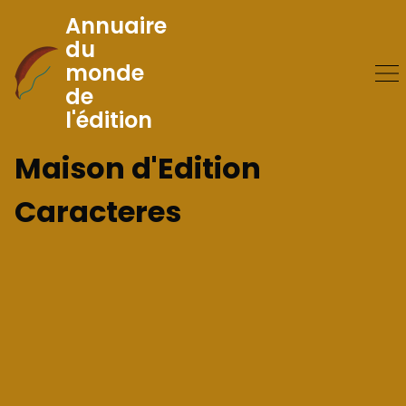
Annuaire
du
monde
Skip
de
to
l'édition
Content
Maison d'Edition
Caracteres