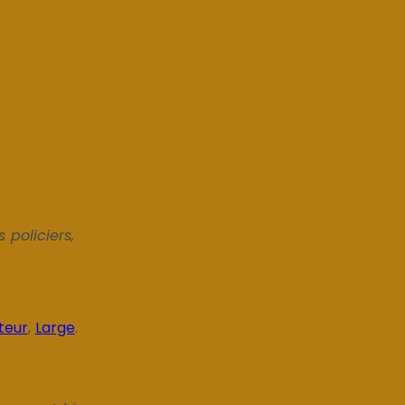
 policiers,
teur
,
Large
.