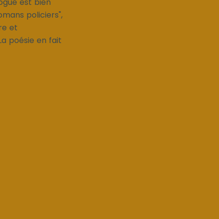
ogue est bien
romans policiers",
re et
La poésie en fait