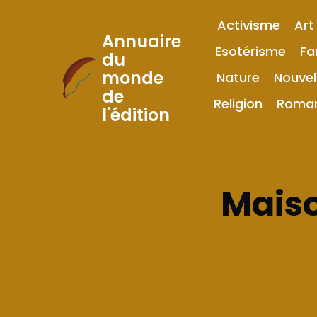
Activisme
Art
Annuaire
Esotérisme
Fa
du
monde
Nature
Nouvel
Skip
de
to
Religion
Roma
l'édition
Content
Maiso