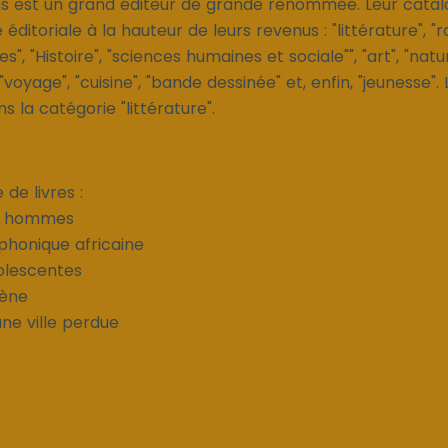
ns est un grand éditeur de grande renommée. Leur catal
e éditoriale à la hauteur de leurs revenus : "littérature", "
es", "Histoire", "sciences humaines et sociale"", "art", "natu
oyage", "cuisine", "bande dessinée" et, enfin, "jeunesse". 
 la catégorie "littérature".
de livres :
es hommes
phonique africaine
olescentes
gène
ne ville perdue