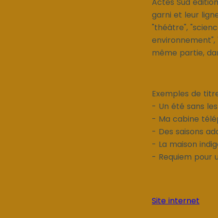
Actes Sud éditio
garni et leur lign
"théâtre", "scienc
environnement", "v
même partie, dans
Exemples de titre 
- Un été sans l
- Ma cabine télé
- Des saisons ad
- La maison indi
- Requiem pour u
Site internet