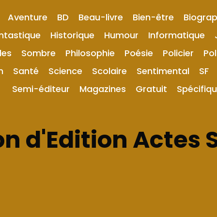
Aventure
BD
Beau-livre
Bien-être
Biograp
ntastique
Historique
Humour
Informatique
les
Sombre
Philosophie
Poésie
Policier
Pol
n
Santé
Science
Scolaire
Sentimental
SF
Semi-éditeur
Magazines
Gratuit
Spécifiq
n d'Edition Actes 