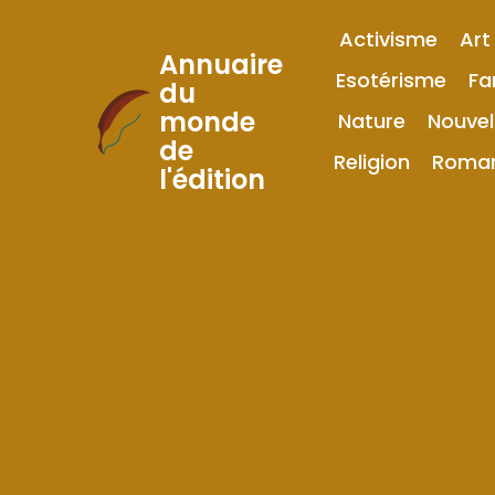
Activisme
Art
Annuaire
Esotérisme
Fa
du
monde
Nature
Nouvel
Skip
de
to
Religion
Roma
l'édition
Content