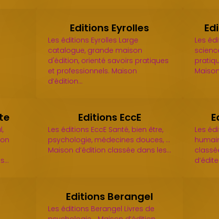
Editions Eyrolles
Ed
Les éditions Eyrolles Large
Les édi
catalogue, grande maison
scienc
d'édition, orienté savoirs pratiques
pratiqu
et professionnels. Maison
Maison
d’édition…
te
Editions EccE
E
l,
Les éditions EccE Santé, bien être,
Les éd
son
psychologie, médecines douces, ...
humain
Maison d’édition classée dans les…
classé
ts…
d’édite
Editions Berangel
Les éditions Berangel Livres de