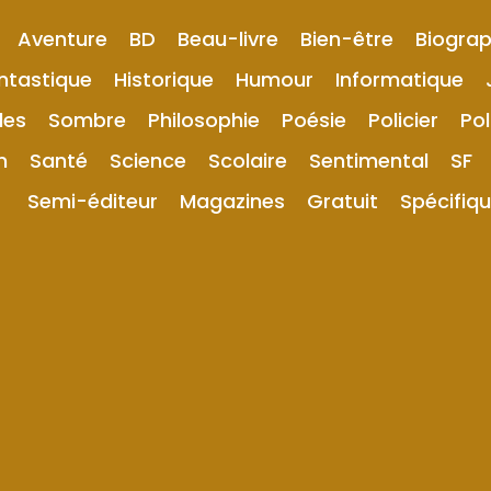
Aventure
BD
Beau-livre
Bien-être
Biograp
ntastique
Historique
Humour
Informatique
les
Sombre
Philosophie
Poésie
Policier
Pol
n
Santé
Science
Scolaire
Sentimental
SF
Semi-éditeur
Magazines
Gratuit
Spécifiq