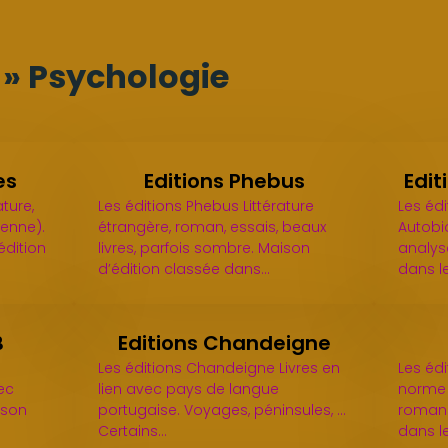
s » Psychologie
es
Editions Phebus
Edit
ture,
Les éditions Phebus Littérature
Les éd
ienne).
étrangère, roman, essais, beaux
Autobio
dition
livres, parfois sombre. Maison
analys
d’édition classée dans…
dans l
B
Editions Chandeigne
Les éditions Chandeigne Livres en
Les édi
vec
lien avec pays de langue
norme 
ison
portugaise. Voyages, péninsules, ...
romans
Certains…
dans l