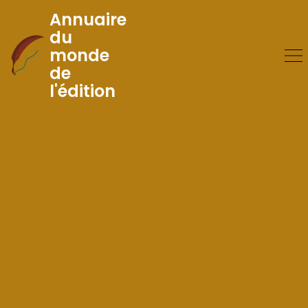
Annuaire
du
monde
Skip
de
to
l'édition
Content