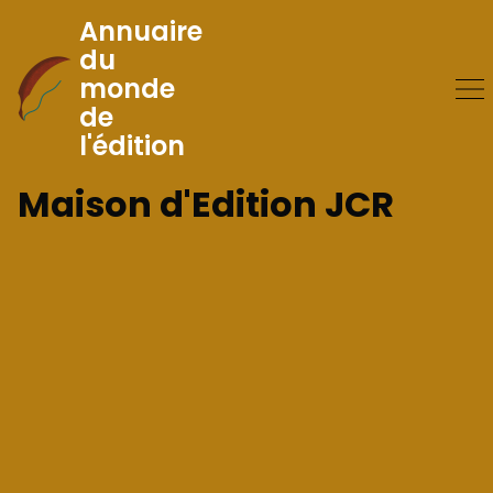
Annuaire
du
monde
Skip
de
to
l'édition
Content
Maison d'Edition JCR