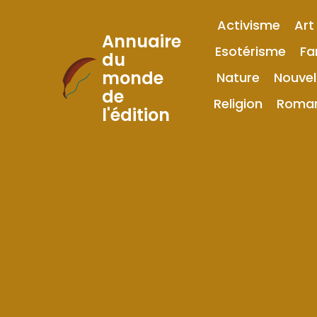
Activisme
Art
Annuaire
Esotérisme
Fa
du
monde
Nature
Nouvel
Skip
de
to
Religion
Roma
l'édition
Content