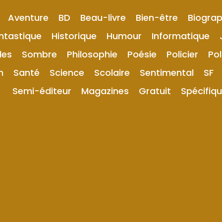
Aventure
BD
Beau-livre
Bien-être
Biograp
ntastique
Historique
Humour
Informatique
les
Sombre
Philosophie
Poésie
Policier
Pol
n
Santé
Science
Scolaire
Sentimental
SF
Semi-éditeur
Magazines
Gratuit
Spécifiq