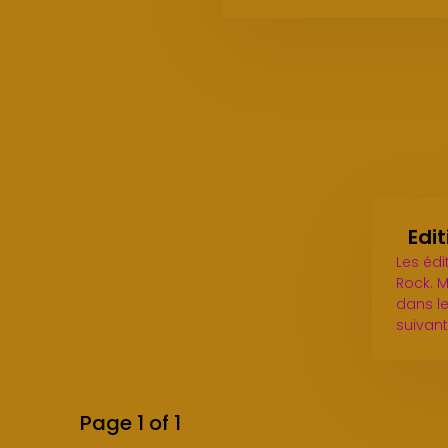
Edi
Les édi
Rock. M
dans le
suivant
Page 1 of 1