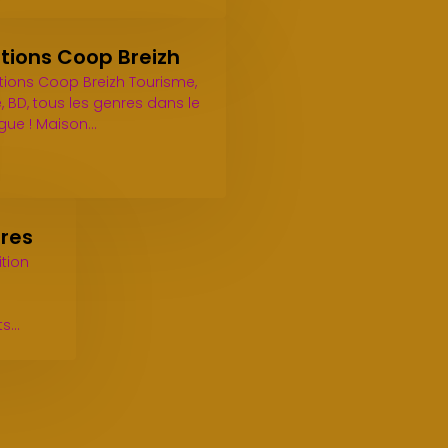
itions Coop Breizh
itions Coop Breizh Tourisme,
e, BD, tous les genres dans le
gue ! Maison…
eres
ition
n
ts…