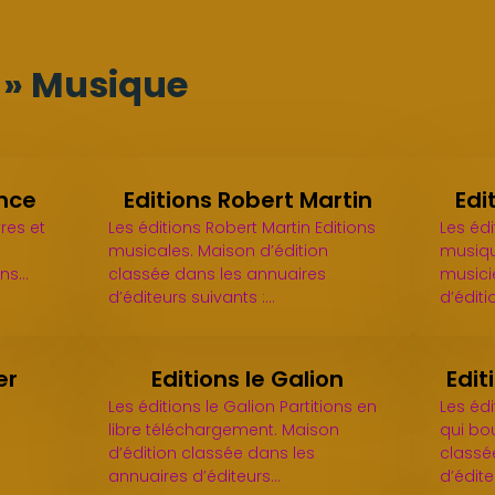
s » Musique
ance
Editions Robert Martin
Edi
res et
Les éditions Robert Martin Editions
Les édi
musicales. Maison d’édition
musiqu
ans…
classée dans les annuaires
musici
d’éditeurs suivants :…
d’édit
er
Editions le Galion
Edit
Les éditions le Galion Partitions en
Les édi
libre téléchargement. Maison
qui bo
d’édition classée dans les
classé
annuaires d’éditeurs…
d’édit