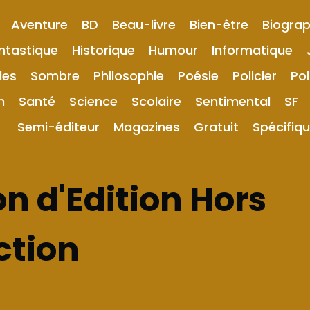
Aventure
BD
Beau-livre
Bien-être
Biograp
ntastique
Historique
Humour
Informatique
les
Sombre
Philosophie
Poésie
Policier
Pol
n
Santé
Science
Scolaire
Sentimental
SF
Semi-éditeur
Magazines
Gratuit
Spécifiq
n d'Edition Hors
ction