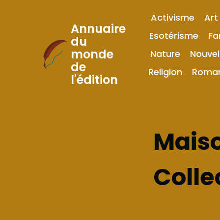
Activisme
Art
Annuaire
Esotérisme
Fa
du
monde
Nature
Nouvel
Skip
de
to
Religion
Roma
l'édition
Content
Maiso
Colle