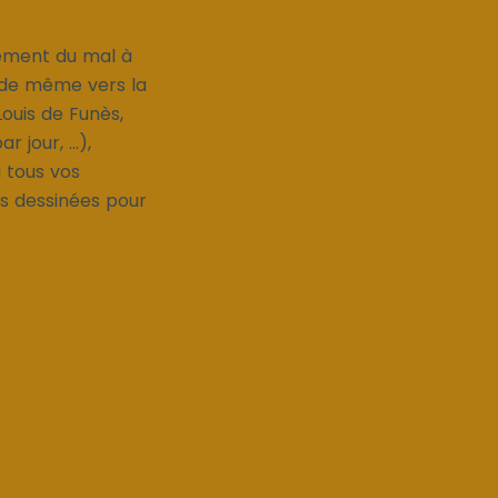
nement du mal à
ut de même vers la
Louis de Funès,
jour, ...),
 tous vos
des dessinées pour