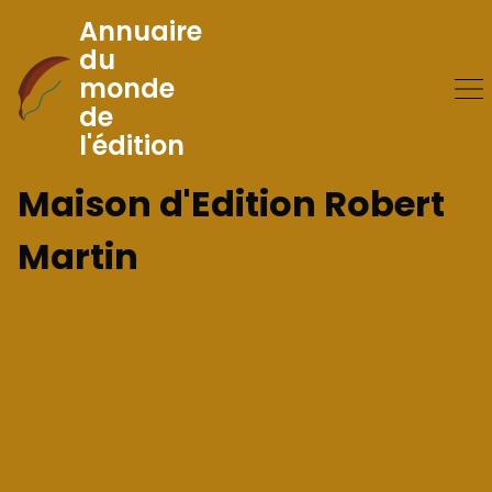
Annuaire
du
monde
Skip
de
to
l'édition
Content
Maison d'Edition Robert
Martin