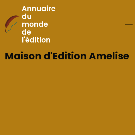
Annuaire
du
monde
Skip
de
to
l'édition
Content
Maison d'Edition Amelise