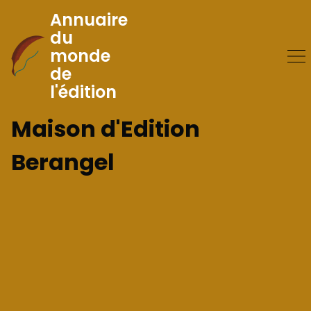
Annuaire
du
monde
Skip
de
to
l'édition
Content
Maison d'Edition
Berangel