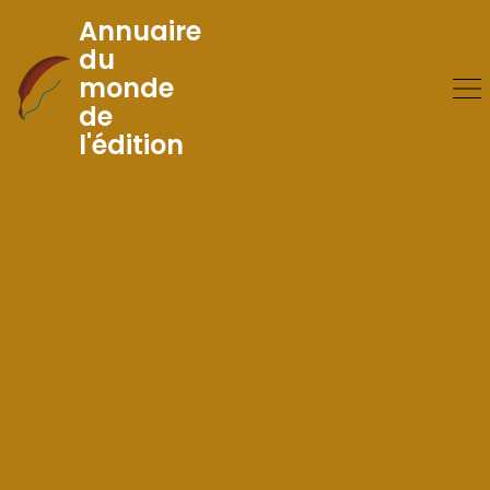
Annuaire
du
monde
Skip
de
to
l'édition
Content