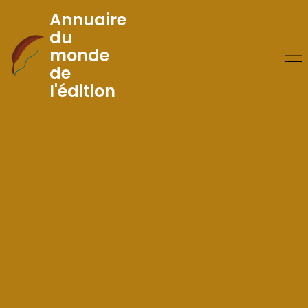
Annuaire
du
monde
Skip
de
to
l'édition
Content