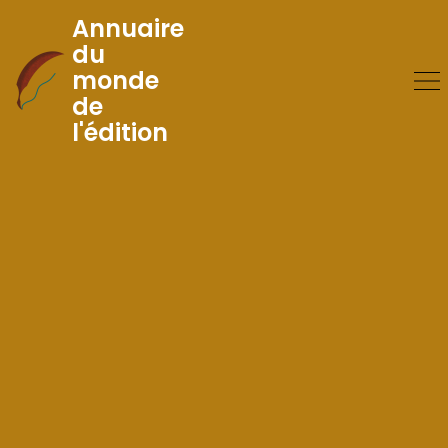
Annuaire
du
monde
Skip
de
to
l'édition
Content