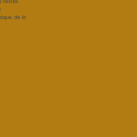
s textes
e
ique, de la