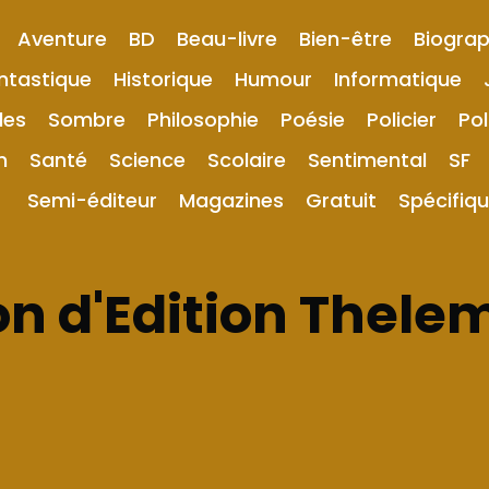
Aventure
BD
Beau-livre
Bien-être
Biograp
ntastique
Historique
Humour
Informatique
les
Sombre
Philosophie
Poésie
Policier
Pol
n
Santé
Science
Scolaire
Sentimental
SF
Semi-éditeur
Magazines
Gratuit
Spécifiq
n d'Edition Thele