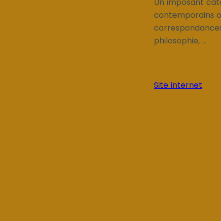
Un imposant cata
contemporains ou 
correspondances,
philosophie, ...
Site internet