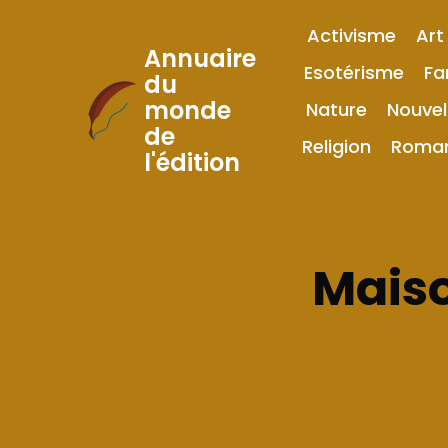
Activisme
Art
Annuaire
Esotérisme
Fa
du
monde
Nature
Nouvel
Skip
de
to
Religion
Roma
l'édition
Content
Maiso