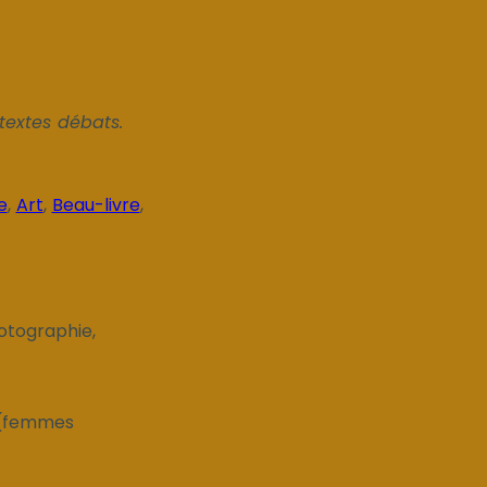
textes débats.
e
,
Art
,
Beau-livre
,
hotographie,
e (femmes