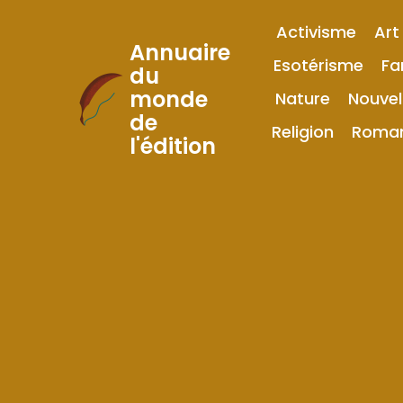
Activisme
Art
Annuaire
Esotérisme
Fa
du
monde
Nature
Nouvel
Skip
de
to
Religion
Roma
l'édition
Content