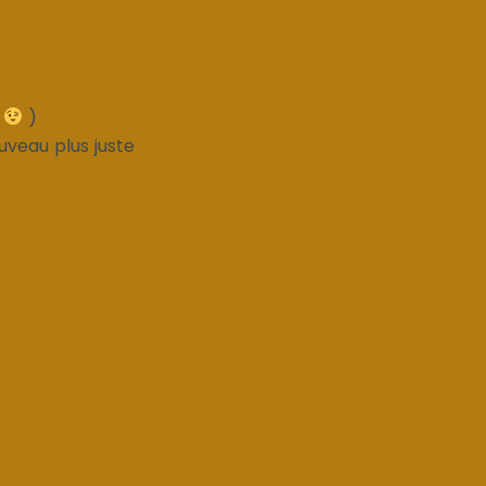
e
)
uveau plus juste