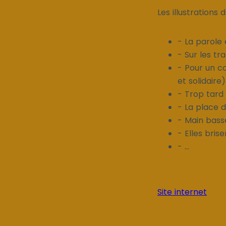
Les illustrations 
- La parole
- Sur les t
- Pour un c
et solidaire)
- Trop tard
- La place
- Main basse
- Elles brise
- ...
Site internet