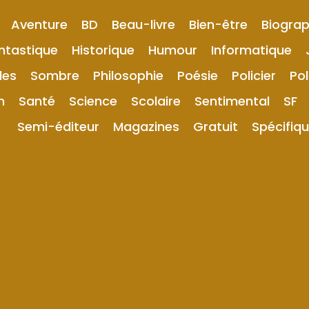
Aventure
BD
Beau-livre
Bien-être
Biograp
ntastique
Historique
Humour
Informatique
les
Sombre
Philosophie
Poésie
Policier
Pol
n
Santé
Science
Scolaire
Sentimental
SF
Semi-éditeur
Magazines
Gratuit
Spécifiq