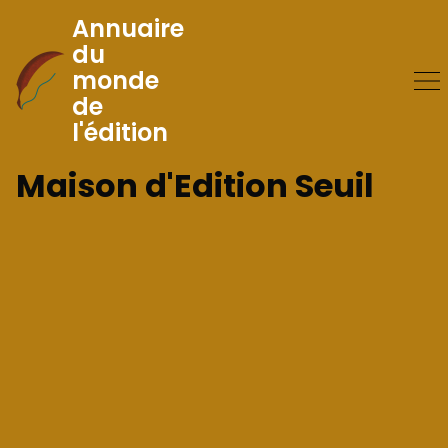
Annuaire
du
monde
Skip
de
to
l'édition
Content
Maison d'Edition Seuil